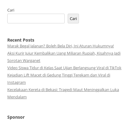
Cari
Cari
Recent Posts
Marak Begal Jalanan? Boleh Bela Diri, Ini Aturan Hukumnya!
Aksi Kurir Jujur Kembalikan Uang Miliaran Rupiah, Kisahnya Jadi
Sorotan Warganet
Video Siswa Tidur di Kelas Saat Ujian Berlangsung Viral di TikTok
Kejadian Lift Macet di Gedung Tinggi Terekam dan Viral di
Instagram
Kecelakaan Kereta di Bekasi: Tragedi Maut Meninggalkan Luka
Mendalam
Sponsor