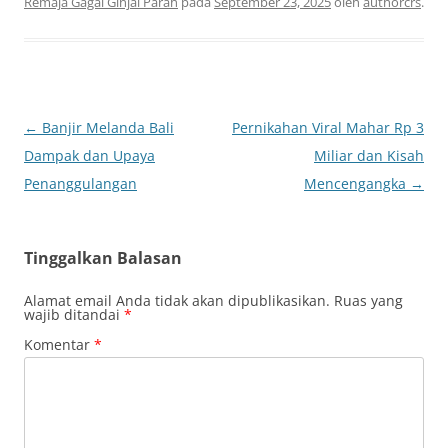
Remaja Gagal Ginjal Parah
pada
September 23, 2025
oleh
authorcrs
.
Navigasi
←
Banjir Melanda Bali
Pernikahan Viral Mahar Rp 3
Tulisan
Dampak dan Upaya
Miliar dan Kisah
Penanggulangan
Mencengangka
→
Tinggalkan Balasan
Alamat email Anda tidak akan dipublikasikan.
Ruas yang
wajib ditandai
*
Komentar
*