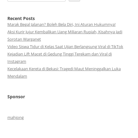
Recent Posts
Marak Begal Jalanan? Boleh Bela Diri, Ini Aturan Hukumnya!
Aksi Kurir Jujur Kembalikan Uang Miliaran Rupiah, Kisahnya Jadi
Sorotan Warganet
Video Siswa Tidur di Kelas Saat Ujian Berlangsung Viral di TikTok
Kejadian Lift Macet di Gedung Tinggi Terekam dan Viral di
Instagram
Kecelakaan Kereta di Bekasi: Tragedi Maut Meninggalkan Luka
Mendalam
Sponsor
mahjong