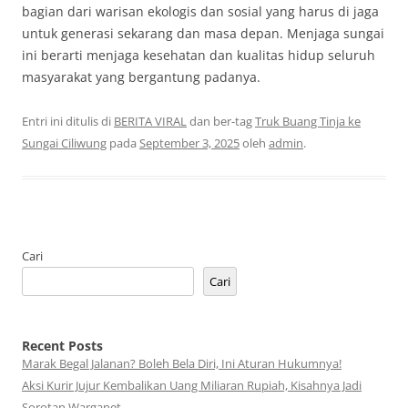
bagian dari warisan ekologis dan sosial yang harus di jaga
untuk generasi sekarang dan masa depan. Menjaga sungai
ini berarti menjaga kesehatan dan kualitas hidup seluruh
masyarakat yang bergantung padanya.
Entri ini ditulis di
BERITA VIRAL
dan ber-tag
Truk Buang Tinja ke
Sungai Ciliwung
pada
September 3, 2025
oleh
admin
.
Cari
Cari
Recent Posts
Marak Begal Jalanan? Boleh Bela Diri, Ini Aturan Hukumnya!
Aksi Kurir Jujur Kembalikan Uang Miliaran Rupiah, Kisahnya Jadi
Sorotan Warganet