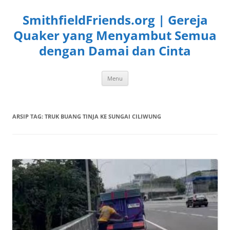
Langsung
ke
SmithfieldFriends.org | Gereja
isi
Quaker yang Menyambut Semua
dengan Damai dan Cinta
Menu
ARSIP TAG:
TRUK BUANG TINJA KE SUNGAI CILIWUNG