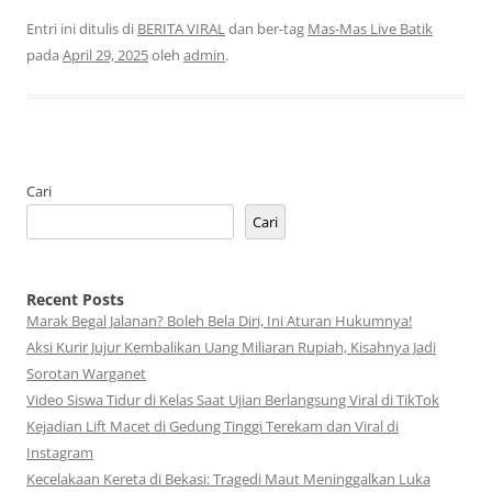
Entri ini ditulis di
BERITA VIRAL
dan ber-tag
Mas-Mas Live Batik
pada
April 29, 2025
oleh
admin
.
Cari
Cari
Recent Posts
Marak Begal Jalanan? Boleh Bela Diri, Ini Aturan Hukumnya!
Aksi Kurir Jujur Kembalikan Uang Miliaran Rupiah, Kisahnya Jadi
Sorotan Warganet
Video Siswa Tidur di Kelas Saat Ujian Berlangsung Viral di TikTok
Kejadian Lift Macet di Gedung Tinggi Terekam dan Viral di
Instagram
Kecelakaan Kereta di Bekasi: Tragedi Maut Meninggalkan Luka