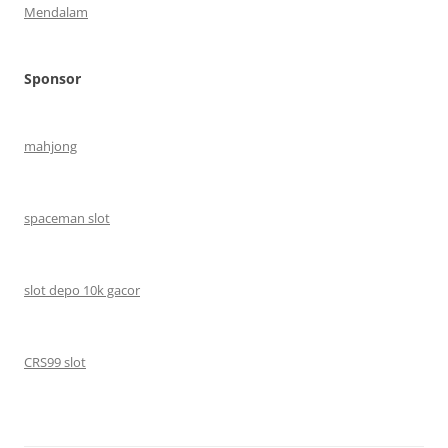
Mendalam
Sponsor
mahjong
spaceman slot
slot depo 10k gacor
CRS99 slot